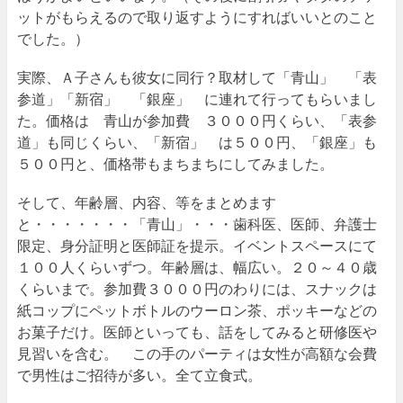
ットがもらえるので取り返すようにすればいいとのこと
でした。）
実際、Ａ子さんも彼女に同行？取材して「青山」 「表
参道」「新宿」 「銀座」 に連れて行ってもらいまし
た。価格は 青山が参加費 ３０００円くらい、「表参
道」も同じくらい、「新宿」 は５００円、「銀座」も
５００円と、価格帯もまちまちにしてみました。
そして、年齢層、内容、等をまとめます
と・・・・・・・「青山」・・・歯科医、医師、弁護士
限定、身分証明と医師証を提示。イベントスペースにて
１００人くらいずつ。年齢層は、幅広い。２０～４０歳
くらいまで。参加費３０００円のわりには、スナックは
紙コップにペットボトルのウーロン茶、ポッキーなどの
お菓子だけ。医師といっても、話をしてみると研修医や
見習いを含む。 この手のパーティは女性が高額な会費
で男性はご招待が多い。全て立食式。