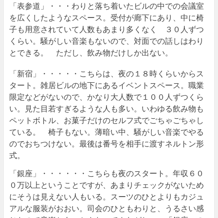
「表参道」・・・わりと落ち着いたビルの中での会議室
を広くしたようなスペース。受付が廊下にあり、中に椅
子も用意されていて人数もあまり多くなく ３０人ずつ
くらい。騒がしい音楽もないので、対面での話しはわり
とできる。 ただし、飲み物だけしか出ない。
「新宿」・・・・・こちらは、夜の１８時くらいからス
タート。雑居ビルの地下にあるイベントスペース。職業
限定などがないので、かなり大人数で１００人ずつくら
い。見た目若すぎるような人も多い。いわゆる飲み物も
ペットボトル、お菓子だけのセルフ式でごちゃごちゃし
ている。 椅子もない。薄暗い中、騒がしい音楽でやる
のでおちつけない。最後は番号を相手に渡すネルトン形
式。
「銀座」・・・・・・こちらも夜のスタート。年収６０
０万以上ということですが、あまりチェックがないため
にそうは見えない人もいる。スーツのひとよりもカジュ
アルな服装がおおい。司会のひともわりと、うるさい感